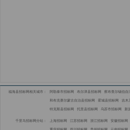
福海县招标网相关城市：
阿勒泰市招标网
布尔津县招标网
察布查尔锡伯自
和布克赛尔蒙古自治县招标网
霍城县招标网
吉木
特克斯县招标网
托里县招标网
乌苏市招标网
新
千里马招标网分站：
上海招标网
江苏招标网
浙江招标网
安徽招标网
重庆招标网
四川招标网
贵州招标网
云南招标网