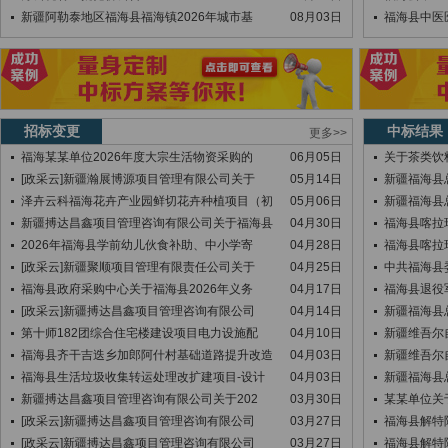
新疆阿勒泰地区福海县福海镇2026年城市基
08月03日
福海县中医
招标变更
中标结果
更多>>
福海某某单位2026年度大宗生活物资采购的
06月05日
关于茶类饮
[政采云]新疆瀚展博源项目管理有限公司关于
05月14日
新疆福海县
泽卉云科福海花卉产业园鲜切花卉种植项目（初
05月06日
新疆福海县
新疆搏达昌鑫项目管理咨询有限公司关于福海县
04月30日
福海县喀拉
2026年福海县学前幼儿伙食补助、中小学寄
04月28日
福海县喀拉
[政采云]新疆聚顺项目管理有限责任公司关于
04月25日
中共福海县
福海县政府采购中心关于福海县2026年义务
04月17日
福海县退役
[政采云]新疆搏达昌鑫项目管理咨询有限公司
04月14日
新疆福海县
第十师182团综合住宅楼建设项目电力设施配
04月10日
新疆维吾尔
福海县齐干吉迭乡加郎阿什村基础道路提升改造
04月03日
新疆维吾尔
福海县生活垃圾收集转运处理改扩建项目-设计
04月03日
新疆福海县
新疆搏达昌鑫项目管理咨询有限公司关于202
03月30日
某某单位关
[政采云]新疆搏达昌鑫项目管理咨询有限公司
03月27日
福海县解特
[政采云]新疆搏达昌鑫项目管理咨询有限公司
03月27日
福海县解特