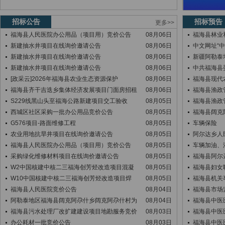
招标公告
招标预告
更多>>
福海县人民医院办公用品（项目用）竞价公告
08月06日
福海县林业和
新建抽水井项目在线询价邀请公告
08月06日
中文网址“
新建抽水井项目在线询价邀请公告
08月06日
新疆阿勒泰
新建抽水井项目在线询价邀请公告
08月06日
中共福海县
[政采云]2026年福海县农业生态资源保护
08月06日
福海县现代
福海县齐干吉迭乡集体经济发展项目门面房招租
08月06日
福海县渔政管
S229线黑山头至福海公路新建项目交工验收
08月05日
福海县渔政管
西城区社区采购一批办公用品竞价公告
08月05日
福海县阔克阿
G576项目-路面维修工程
08月05日
车辆保险
农业用地抗旱井项目在线询价邀请公告
08月05日
阿尔达乡人
福海县人民医院办公用品（项目用）竞价公告
08月05日
车辆加油、
采购绿化维修材料项目在线询价邀请公告
08月05日
福海县阿尔
W2中国核建中核二三福海创芳烃改造项目混凝
08月05日
福海县妇女
W10中国核建中核二三福海创芳烃改造项目焊
08月05日
福海县机关
福海县人民医院竞价公告
08月04日
福海县市场
阿勒泰地区福海县阔克阿尕什乡阔克阿尕什村为
08月04日
福海县中医医
福海县污水处理厂改扩建建设项目地勘服务竞价
08月03日
福海县中医
办公耗材一批竞价公告
08月03日
福海县中医