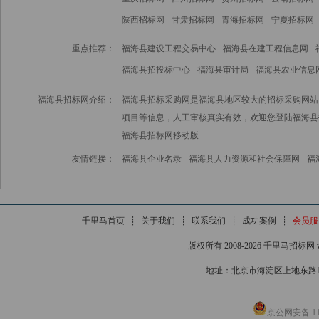
陕西招标网
甘肃招标网
青海招标网
宁夏招标网
重点推荐：
福海县建设工程交易中心
福海县在建工程信息网
福海县招投标中心
福海县审计局
福海县农业信息
福海县招标网介绍：
福海县招标采购网是福海县地区较大的招标采购网站
项目等信息，人工审核真实有效，欢迎您登陆福海县
福海县招标网
移动版
友情链接：
福海县企业名录
福海县人力资源和社会保障网
福
千里马首页
┊
关于我们
┊
联系我们
┊
成功案例
┊
会员服
版权所有 2008-2026 千里马招标网 www
地址：北京市海淀区上地东路1号院
京公网安备 110