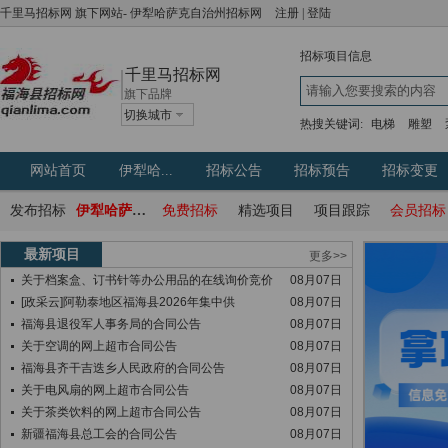
千里马招标网
旗下网站-
伊犁哈萨克自治州招标网
注册
|
登陆
招标项目信息
千里马招标网
旗下品牌
切换城市
热搜关键词:
电梯
雕塑
网站首页
伊犁哈...
招标公告
招标预告
招标变更
发布招标
伊犁哈萨克自治州政府采购网
免费招标
精选项目
项目跟踪
会员招标
最新项目
更多>>
关于档案盒、订书针等办公用品的在线询价竞价
08月07日
[政采云]阿勒泰地区福海县2026年集中供
08月07日
福海县退役军人事务局的合同公告
08月07日
关于空调的网上超市合同公告
08月07日
福海县齐干吉迭乡人民政府的合同公告
08月07日
关于电风扇的网上超市合同公告
08月07日
关于茶类饮料的网上超市合同公告
08月07日
新疆福海县总工会的合同公告
08月07日